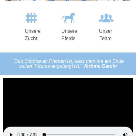
Unsere
Unsere
Unser
Zucht
Pferde
Team
"Das Schöne an Pferden ist, dass man nie am Ende
seiner Träume angelangt ist."
Jérôme Garcin